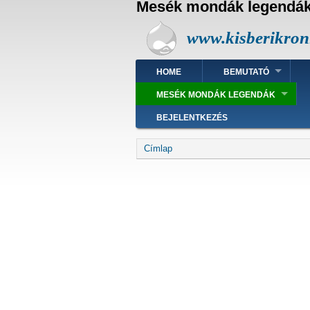
Mesék mondák legendá
U
g
www.kisberikron
r
á
s
Fő
Felhasználói
HOME
BEMUTATÓ
a
navigáció
fiók
t
menüje
MESÉK MONDÁK LEGENDÁK
a
r
BEJELENTKEZÉS
t
a
Morzsa
Címlap
l
o
m
r
a