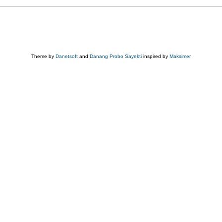
Theme by
Danetsoft
and
Danang Probo Sayekti
inspired by
Maksimer