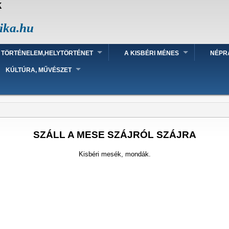
k
ika.hu
TÖRTÉNELEM,HELYTÖRTÉNET
A KISBÉRI MÉNES
NÉPR
KÚLTÚRA, MŰVÉSZET
SZÁLL A MESE SZÁJRÓL SZÁJRA
Kisbéri mesék, mondák.