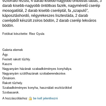
vízforraló rézüst, 4 darab kisebb-nagyobb öntöttvas lábas, 3
darab kisebb-nagyobb öntöttvas fazék, nagyméretű cserép
mosogatótál, 2 darab kisebb cseréptál, fa „szapuló”,
káposztáshordó, négyrekeszes lisztesláda, 2 darab
cserépből készült zsíros bödön, 2 darab cserép lekváros
bödön.
Fotókat készitette: Riez Gyula
Galeria elemek
Ágy.
Festett rakott tűzhly.
Kaszni
Nagyanyám házának szabadkéményes konyhálya.
Nagyanyám szülőhazának szobaberendezése.
Ómáriom.
Rakott tűzhely.
Szabadkéményes konyha, használati eszközökkel
Szobasarok.
A hozzászóláshoz
be kell jelentkezni