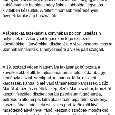
sublótéval, de baloldalt négy fiókos, jobboldalt egyajtós
kivitelben készültek. A féltett, finomabb fehéredények,
üvegek tárolására használták.
A lábasokat, fazekakat a konyhában polcon, „stelázsin”
helyezték el. A konyhát fogasokon lógó színezett
köcsögökkel, tányérokkal díszítették. A vizet vasabroncsos fa
„kannában” tárolták. Elhelyezésére a vizes pad szolgált.
A 19. század végén Nagynyám lakásának bútorzata a
következőkből állt: kétajtós ómárium, sublót, 2 darab ágy,
keményfa asztal, sarokpad, tulipános- láda, díszített
karosszék, kandalló elé való támlanélküli karosszék, Szűz
Máriát ábrázoló zenélő falikép, Szűz Mária szobor, bronzból
készült feszület, díszített burájú petróleum függőlámpa,
petróleum állólámpa, falra akasztható pipatartó- szekrény,
kaszni, lábas tartó stelázsi, vizes-pad, farönkből kivájt
mosóteknő állvánnyal, fából készült disznóbél- mosóteknő,