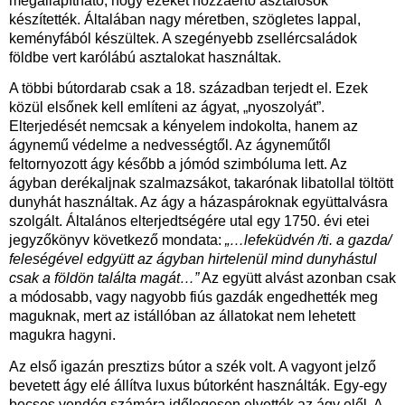
megállapítható, hogy ezeket hozzáértő asztalosok
készítették. Általában nagy méretben, szögletes lappal,
keményfából készültek. A szegényebb zsellércsaládok
földbe vert karólábú asztalokat használtak.
A többi bútordarab csak a 18. században terjedt el. Ezek
közül elsőnek kell említeni az ágyat, „nyoszolyát”.
Elterjedését nemcsak a kényelem indokolta, hanem az
ágynemű védelme a nedvességtől. Az ágyneműtől
feltornyozott ágy később a jómód szimbóluma lett. Az
ágyban derékaljnak szalmazsákot, takarónak libatollal töltött
dunyhát használtak. Az ágy a házaspároknak együttalvásra
szolgált. Általános elterjedtségére utal egy 1750. évi etei
jegyzőkönyv következő mondata:
„…lefeküdvén /ti. a gazda/
feleségével edgyütt az ágyban hirtelenül mind dunyhástul
csak a földön találta magát…”
Az együtt alvást azonban csak
a módosabb, vagy nagyobb fiús gazdák engedhették meg
maguknak, mert az istállóban az állatokat nem lehetett
magukra hagyni.
Az első igazán presztizs bútor a szék volt. A vagyont jelző
bevetett ágy elé állítva luxus bútorként használták. Egy-egy
becses vendég számára időlegesen elvették az ágy elől. A