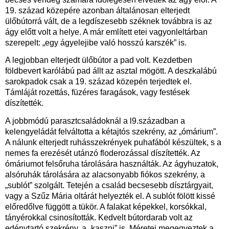
19. század közepére azonban általánosan elterjedt
ülőbútorrá vált, de a legdíszesebb széknek továbbra is az
ágy előtt volt a helye. A már említett etei vagyonleltárban
szerepelt: „egy ágyelejibe való hosszú karszék” is.
A legjobban elterjedt ülőbútor a pad volt. Kezdetben
földbevert karólábú pad állt az asztal mögött. A deszkalábú
sarokpadok csak a 19. század közepén terjedtek el.
Támláját rozettás, füzéres faragások, vagy festések
díszítették.
A jobbmódú parasztcsaládoknál a l9.században a
kelengyeládát felváltotta a kétajtós szekrény, az „ómárium”.
A nálunk elterjedt ruhásszekrények puhafából készültek, s a
nemes fa erezését utánzó floderozással díszítették. Az
ómáriumot felsőruha tárolására használták. Az ágyhuzatok,
alsóruhák tárolására az alacsonyabb fiókos szekrény, a
„sublót” szolgált. Tetején a család becsesebb dísztárgyait,
vagy a Szűz Mária oltárát helyezték el. A sublót fölött kissé
előredőlve függött a tükör. A falakat képekkel, korsókkal,
tányérokkal csinosították. Kedvelt bútordarab volt az
edénytartó szekrény, a „kaszni” is. Méretei megegyeztek a