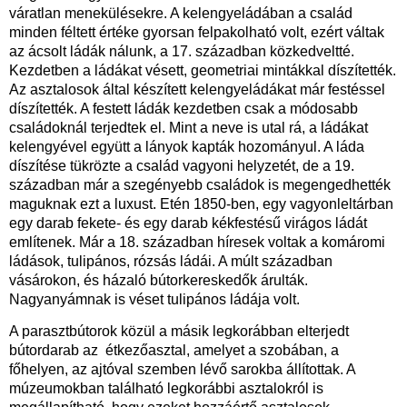
váratlan menekülésekre. A kelengyeládában a család
minden féltett értéke gyorsan felpakolható volt, ezért váltak
az ácsolt ládák nálunk, a 17. században közkedveltté.
Kezdetben a ládákat vésett, geometriai mintákkal díszítették.
Az asztalosok által készített kelengyeládákat már festéssel
díszítették. A festett ládák kezdetben csak a módosabb
családoknál terjedtek el. Mint a neve is utal rá, a ládákat
kelengyével együtt a lányok kapták hozományul. A láda
díszítése tükrözte a család vagyoni helyzetét, de a 19.
században már a szegényebb családok is megengedhették
maguknak ezt a luxust. Etén 1850-ben, egy vagyonleltárban
egy darab fekete- és egy darab kékfestésű virágos ládát
említenek. Már a 18. században híresek voltak a komáromi
ládások, tulipános, rózsás ládái. A múlt században
vásárokon, és házaló bútorkereskedők árulták.
Nagyanyámnak is véset tulipános ládája volt.
A parasztbútorok közül a másik legkorábban elterjedt
bútordarab az étkezőasztal, amelyet a szobában, a
főhelyen, az ajtóval szemben lévő sarokba állítottak. A
múzeumokban található legkorábbi asztalokról is