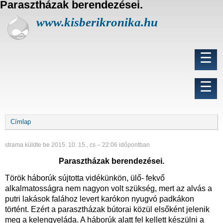
Parasztházak berendezései.
U
g
www.kisberikronika.hu
r
á
s
Fő
☰
a
navigáció
t
a
Felhasználói
☰
r
fiók
t
menüje
a
l
Morzsa
Címlap
o
m
r
strama
küldte be
2015. 10. 15., cs – 22:06
időpontban
a
Parasztházak berendezései.
Török háborúk sújtotta vidékünkön, ülő- fekvő
alkalmatosságra nem nagyon volt szükség, mert az alvás a
putri lakások falához levert karókon nyugvó padkákon
történt. Ezért a parasztházak bútorai közül elsőként jelenik
meg a kelengyeláda. A háborúk alatt fel kellett készülni a