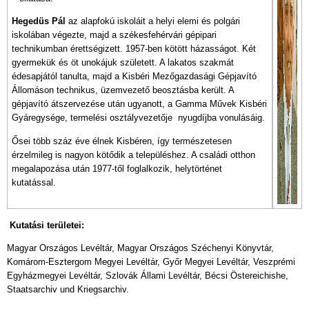
Hegedüs Pál
az alapfokú iskoláit a helyi elemi és polgári
iskolában végezte, majd a székesfehérvári gépipari
technikumban érettségizett. 1957-ben kötött házasságot. Két
gyermekük és öt unokájuk született. A lakatos szakmát
édesapjától tanulta, majd a Kisbéri Mezőgazdasági Gépjavító
Állomáson technikus, üzemvezető beosztásba került. A
gépjavító átszervezése után ugyanott, a Gamma Művek Kisbéri
Gyáregysége, termelési osztályvezetője nyugdíjba vonulásáig.
Ősei több száz éve élnek Kisbéren, így természetesen
érzelmileg is nagyon kötődik a településhez. A családi otthon
megalapozása után 1977-től foglalkozik, helytörténet
kutatással.
Kutatási területei:
Magyar Országos Levéltár, Magyar Országos Széchenyi Könyvtár,
Komárom-Esztergom Megyei Levéltár, Győr Megyei Levéltár, Veszprémi
Egyházmegyei Levéltár, Szlovák Állami Levéltár, Bécsi Östereichishe,
Staatsarchiv und Kriegsarchiv.