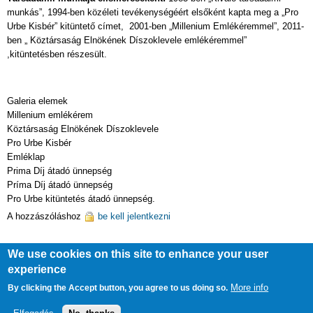
munkás”, 1994-ben közéleti tevékenységéért elsőként kapta meg a „Pro
Urbe Kisbér” kitüntető címet, 2001-ben „Millenium Emlékéremmel”, 2011-
ben „ Köztársaság Elnökének Díszoklevele emlékéremmel”
,kitüntetésben részesült.
Galeria elemek
Millenium emlékérem
Köztársaság Elnökének Díszoklevele
Pro Urbe Kisbér
Emléklap
Prima Díj átadó ünnepség
Príma Díj átadó ünnepség
Pro Urbe kitüntetés átadó ünnepség.
A hozzászóláshoz
be kell jelentkezni
We use cookies on this site to enhance your user
experience
Drupal
alapú webhely
More info
By clicking the Accept button, you agree to us doing so.
Feliratkozás a következőre: RSS hírcsatorna