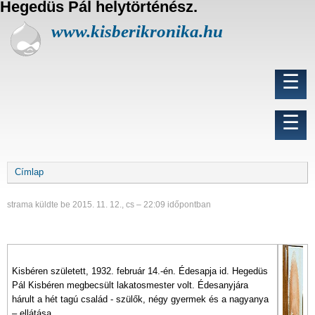
Hegedüs Pál helytörténész.
U
g
www.kisberikronika.hu
r
á
s
Fő
☰
a
navigáció
t
a
Felhasználói
☰
r
fiók
t
menüje
a
l
Morzsa
Címlap
o
m
r
strama
küldte be
2015. 11. 12., cs – 22:09
időpontban
a
Kisbéren született, 1932. február 14.-én. Édesapja id. Hegedüs
Pál Kisbéren megbecsült lakatosmester volt. Édesanyjára
hárult a hét tagú család - szülők, négy gyermek és a nagyanya
– ellátása.