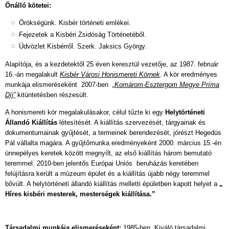
Önálló kötetei:
Örökségünk. Kisbér történeti emlékei.
Fejezetek a Kisbéri Zsidóság Történetéből.
Üdvözlet Kisbérről. Szerk. Jaksics György.
Alapítója, és a kezdetektől 25 éven keresztül vezetője, az 1987. február
16.-án megalakult
Kisbér Városi Honismereti Körnek
. A kör eredményes
munkája elismeréseként 2007-ben
„Komárom-Esztergom Megye Príma
Díj”
kitüntetésben részesült.
A honismereti kör megalakulásakor, célul tűzte ki egy
Helytörténeti
Állandó Kiállítás
létesítését. A kiállítás szervezését, tárgyainak és
dokumentumainak gyűjtését, a termeinek berendezését, jórészt Hegedüs
Pál vállalta magára. A gyűjtőmunka eredményeként 2000. március 15.-én
ünnepélyes keretek között megnyílt, az első kiállítás három bemutató
teremmel. 2010-ben jelentős Európai Uniós beruházás keretében
felújításra került a múzeum épület és a kiállítás újabb négy teremmel
bővült. A helytörténeti állandó kiállítás melletti épületben kapott helyet a
„
Híres kisbéri mesterek, mesterségek kiállítása.”
Társadalmi munkája elismeréseként:
1985-ben „Kiváló társadalmi