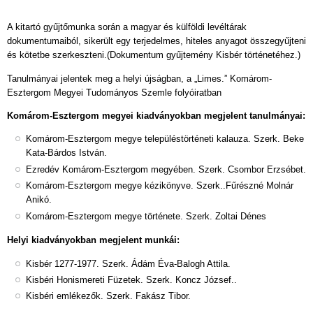
A kitartó gyűjtőmunka során a magyar és külföldi levéltárak
dokumentumaiból, sikerült egy terjedelmes, hiteles anyagot összegyűjteni
és kötetbe szerkeszteni.(Dokumentum gyűjtemény Kisbér történetéhez.)
Tanulmányai jelentek meg a helyi újságban, a „Limes.” Komárom-
Esztergom Megyei Tudományos Szemle folyóiratban
Komárom-Esztergom megyei kiadványokban megjelent tanulmányai:
Komárom-Esztergom megye településtörténeti kalauza. Szerk. Beke
Kata-Bárdos István.
Ezredév Komárom-Esztergom megyében. Szerk. Csombor Erzsébet.
Komárom-Esztergom megye kézikönyve. Szerk..Fűrészné Molnár
Anikó.
Komárom-Esztergom megye története. Szerk. Zoltai Dénes
Helyi kiadványokban megjelent munkái:
Kisbér 1277-1977. Szerk. Ádám Éva-Balogh Attila.
Kisbéri Honismereti Füzetek. Szerk. Koncz József..
Kisbéri emlékezők. Szerk. Fakász Tibor.